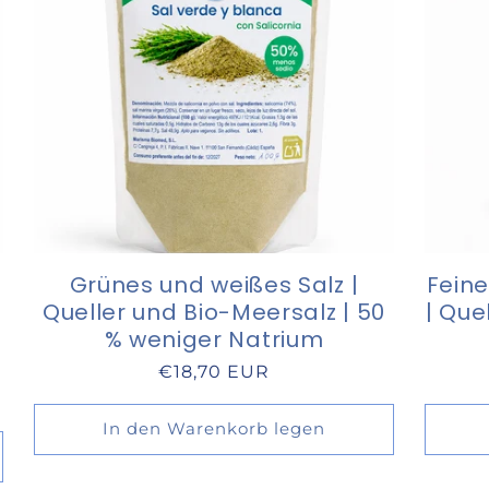
Grünes und weißes Salz |
Feine
Queller und Bio-Meersalz | 50
| Que
% weniger Natrium
Normaler
€18,70 EUR
Preis
In den Warenkorb legen