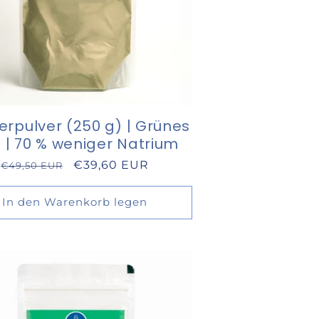
erpulver (250 g) | Grünes
z | 70 % weniger Natrium
Normaler
Verkaufspreis
€39,60 EUR
€49,50 EUR
Preis
In den Warenkorb legen