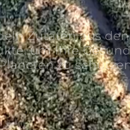
deln Zutaten aus den
ukte, um Ihre Gesund
Planeten zu schütze