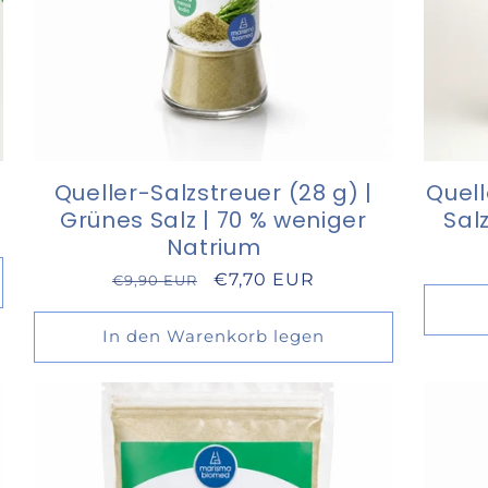
Queller-Salzstreuer (28 g) |
Quell
Grünes Salz | 70 % weniger
Sal
Natrium
Normaler
Verkaufspreis
€7,70 EUR
€9,90 EUR
Preis
In den Warenkorb legen