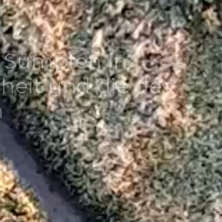
 Sümpfen in
heit und die des
n