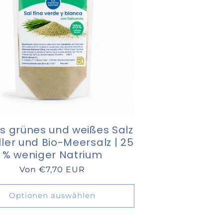
s grünes und weißes Salz
ller und Bio-Meersalz | 25
% weniger Natrium
Normaler
Von €7,70 EUR
Preis
Optionen auswählen