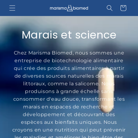
et
passer
Panier
au
contenu
Marais et science
Chez Marisma Biomed, nous sommes une
entreprise de biotechnologie alimentaire
qui crée des produits alimentaires à partir
de diverses sources naturelles des marais
littoraux, comme la salicorne. Nous
produisons à grande échelle sans
consommer d'eau douce, transformant les
marais en espaces de recherche et
développement et découvrant des
espèces aux bienfaits uniques. Nous
croyons en une nutrition qui peut prévenir
les maladies et améliorer le bien-être des