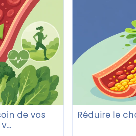
oin de vos
Réduire le ch
v...