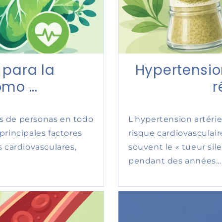
l para la
Hypertensio
mo ...
r
nes de personas en todo
L'hypertension artérie
principales factores
risque cardiovascula
 cardiovasculares,
souvent le « tueur sil
pendant des années...