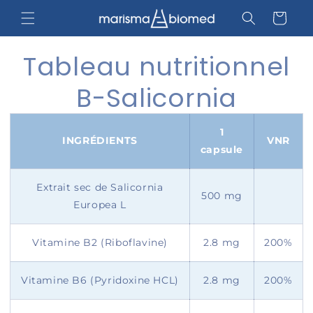
et
passer
Panier
au
contenu
Tableau nutritionnel
B-Salicornia
1
INGRÉDIENTS
VNR
capsule
Extrait sec de Salicornia
500 mg
Europea L
Vitamine B2 (Riboflavine)
2.8 mg
200%
Vitamine B6 (Pyridoxine HCL)
2.8 mg
200%