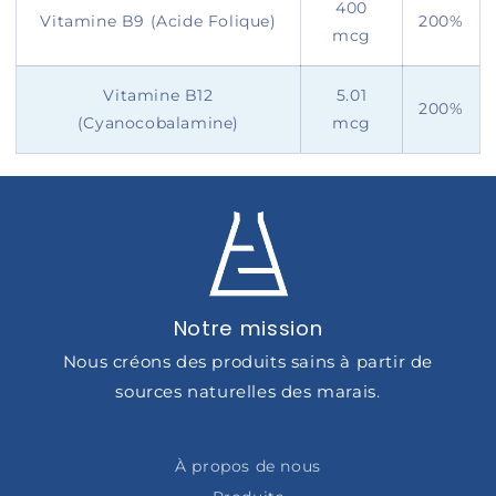
400
Vitamine B9 (Acide Folique)
200%
mcg
Vitamine B12
5.01
200%
(Cyanocobalamine)
mcg
Notre mission
Nous créons des produits sains à partir de
sources naturelles des marais.
À propos de nous