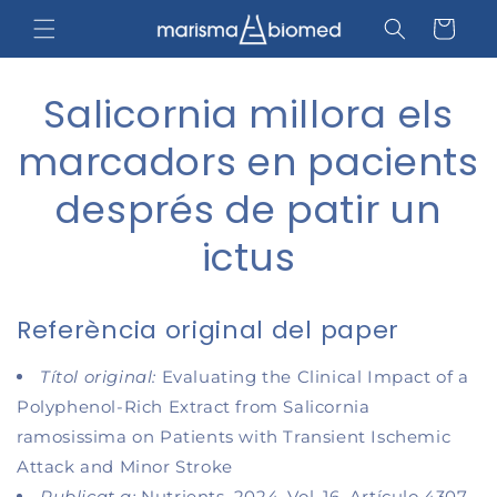
Anar
directament
Cistella
al contingut
Salicornia millora els
marcadors en pacients
després de patir un
ictus
Referència original del paper
Títol original:
Evaluating the Clinical Impact of a
Polyphenol-Rich Extract from Salicornia
ramosissima on Patients with Transient Ischemic
Attack and Minor Stroke
Publicat a:
Nutrients, 2024, Vol. 16, Artículo 4307