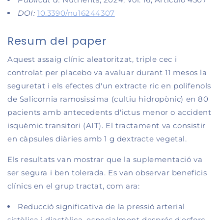
DOI:
10.3390/nu16244307
Resum del paper
Aquest assaig clínic aleatoritzat, triple cec i
controlat per placebo va avaluar durant 11 mesos la
seguretat i els efectes d'un extracte ric en polifenols
de Salicornia ramosissima (cultiu hidropònic) en 80
pacients amb antecedents d'ictus menor o accident
isquèmic transitori (AIT). El tractament va consistir
en càpsules diàries amb 1 g dextracte vegetal.
Els resultats van mostrar que la suplementació va
ser segura i ben tolerada. Es van observar beneficis
clínics en el grup tractat, com ara:
Reducció significativa de la pressió arterial
sistòlica i diastòlica, especialment després d'esforç