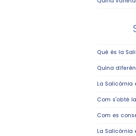
Quina varieta
Què és la Sal
Quina diferèn
La Salicòrnia
Com s'obté la
Com es conser
La Salicòrnia