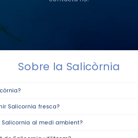
Sobre la Salicòrnia
icòrnia?
ir Salicornia fresca?
 Salicornia al medi ambient?