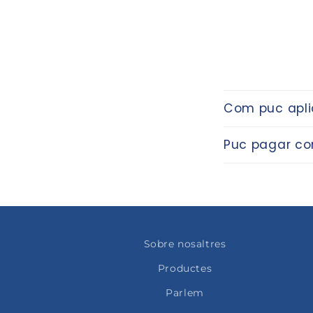
Com puc apli
Puc pagar c
Sobre nosaltres
Productes
Parlem