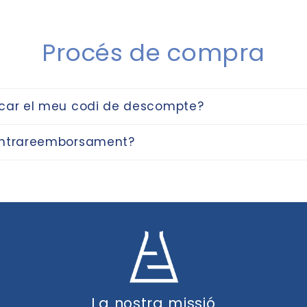
Procés de compra
car el meu codi de descompte?
ontrareemborsament?
La nostra missió