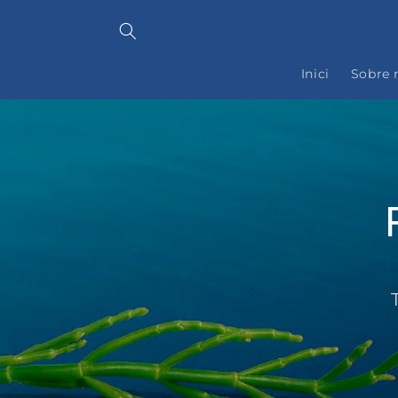
Anar
directament
al contingut
Inici
Sobre 