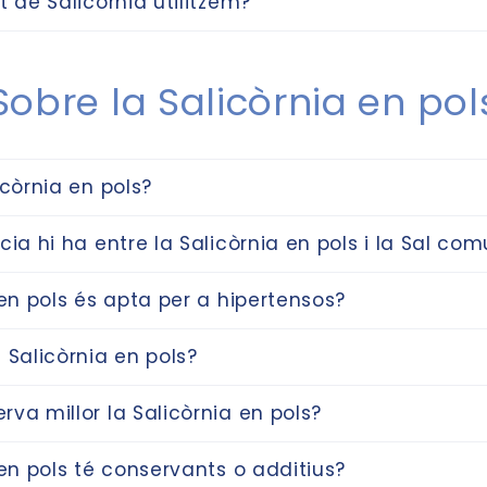
t de Salicornia utilitzem?
Sobre la Salicòrnia en pol
icòrnia en pols?
cia hi ha entre la Salicòrnia en pols i la Sal co
 en pols és apta per a hipertensos?
 Salicòrnia en pols?
va millor la Salicòrnia en pols?
 en pols té conservants o additius?