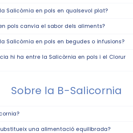
 la Salicòrnia en pols en qualsevol plat?
 en pols canvia el sabor dels aliments?
 la Salicòrnia en pols en begudes o infusions?
ia hi ha entre la Salicòrnia en pols i el Clorur
Sobre la B-Salicornia
cornia?
substitueix una alimentació equilibrada?