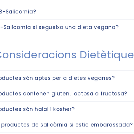
B-Salicornia?
-Salicornia si segueixo una dieta vegana?
onsideracions Dietètiqu
roductes són aptes per a dietes veganes?
roductes contenen gluten, lactosa o fructosa?
roductes són halal i kosher?
 productes de salicòrnia si estic embarassada?