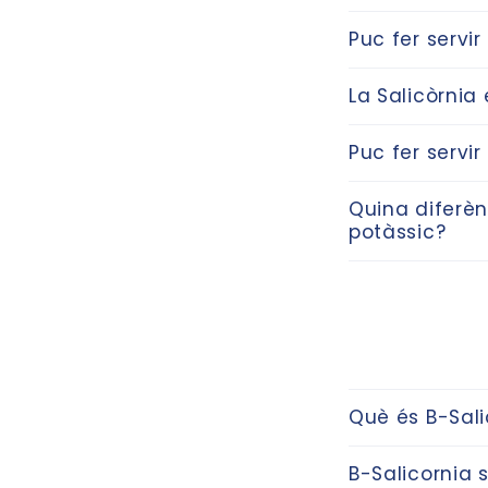
Puc fer servir
La Salicòrnia
Puc fer servir
Quina diferènc
potàssic?
Què és B-Sali
B-Salicornia 