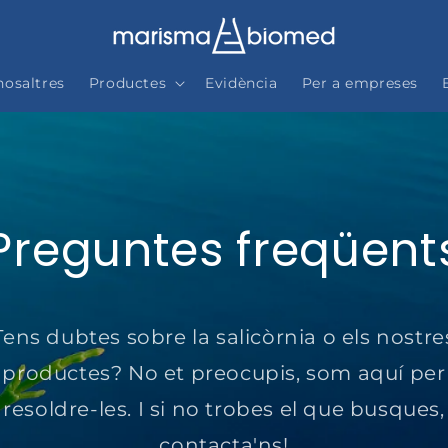
nosaltres
Productes
Evidència
Per a empreses
Preguntes freqüent
Tens dubtes sobre la salicòrnia o els nostre
productes? No et preocupis, som aquí per
resoldre-les. I si no trobes el que busques,
contacta'ns!